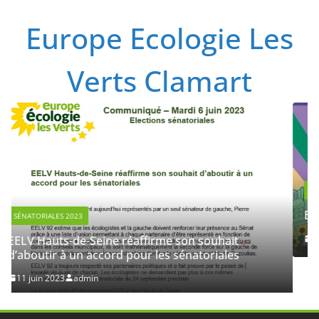
Passer
Europe Ecologie Les
au
contenu
Verts Clamart
NON CATÉGORISÉ
Etats généraux de l’écologie
28 février 2023
admin
irme son souhait
 les sénatoriales