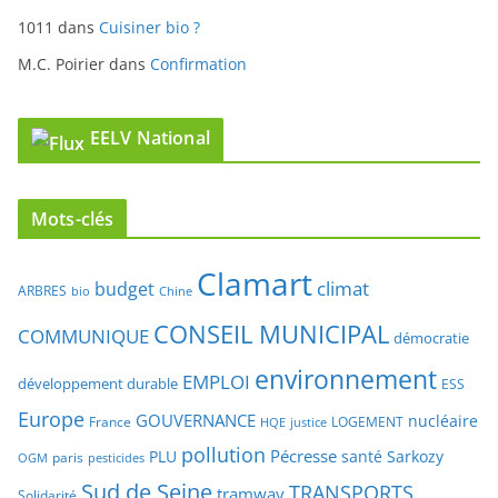
M.C. Poirier
dans
Confirmation
EELV National
Mots-clés
Clamart
climat
budget
ARBRES
bio
Chine
CONSEIL MUNICIPAL
COMMUNIQUE
démocratie
environnement
EMPLOI
développement durable
ESS
Europe
GOUVERNANCE
nucléaire
France
LOGEMENT
justice
HQE
pollution
Pécresse
PLU
santé
Sarkozy
paris
OGM
pesticides
Sud de Seine
TRANSPORTS
tramway
Solidarité
TRIBUNE
verts
URBANISME
UMP
Vanessa Jérome