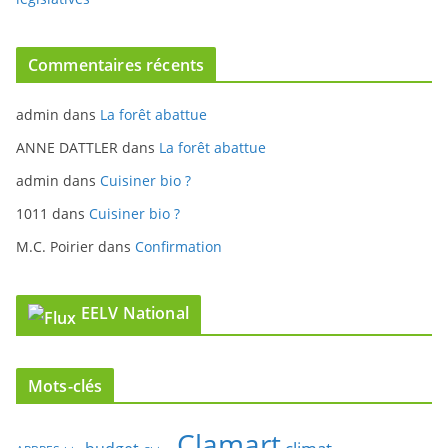
Commentaires récents
admin
dans
La forêt abattue
ANNE DATTLER
dans
La forêt abattue
admin
dans
Cuisiner bio ?
1011
dans
Cuisiner bio ?
M.C. Poirier
dans
Confirmation
EELV National
Mots-clés
Clamart
climat
budget
ARBRES
bio
Chine