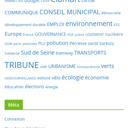
CONSEIL MUNICIPAL
COMMUNIQUE
démocratie
environnement
EMPLOI
développement durable
ESS
Europe
GOUVERNANCE
nucléaire
France
LOGEMENT
justice
HQE
pollution
Pécresse
PLU
santé
Sarkozy
paris
OGM
pesticides
Sud de Seine
TRANSPORTS
tramway
Solidarité
TRIBUNE
verts
URBANISME
UMP
Vanessa Jérome
écologie
économie
vélo
voiture
VIDEOSURVEILLANCE
élections
éducation
énergie
Méta
Connexion
Flux des publications