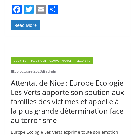
F
T
E
P
a
w
m
ar
c
itt
ai
ta
Read More
e
er
l
g
b
er
o
LIBERTÉS
POLITIQUE - GOUVERNANCE
SÉCURITÉ
o
30 octobre 2020
admin
k
Attentat de Nice : Europe Ecologie
Les Verts apporte son soutien aux
familles des victimes et appelle à
la plus grande détermination face
au terrorisme
Europe Ecologie Les Verts exprime toute son émotion
après l’attaque au couteau qui a eu lieu dans la