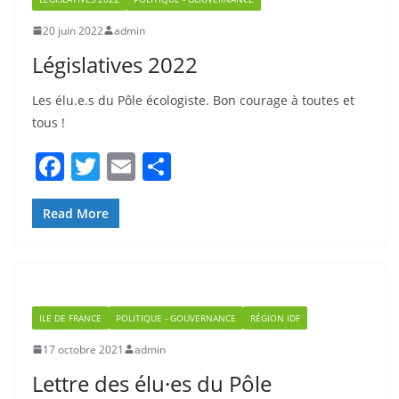
20 juin 2022
admin
Législatives 2022
Les élu.e.s du Pôle écologiste. Bon courage à toutes et
tous !
F
T
E
P
a
w
m
ar
c
itt
ai
ta
Read More
e
er
l
g
b
er
o
ILE DE FRANCE
POLITIQUE - GOUVERNANCE
RÉGION IDF
o
17 octobre 2021
admin
k
Lettre des élu·es du Pôle
Écologiste au Conseil Régional