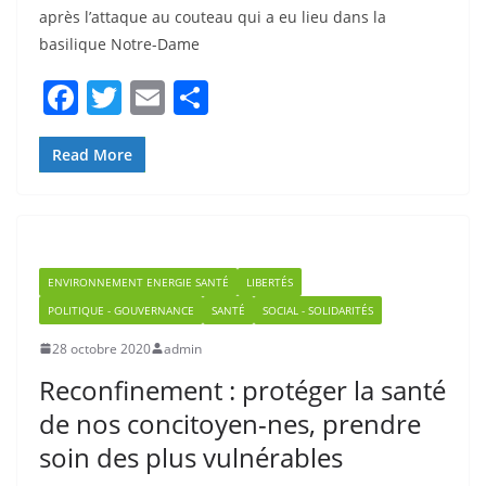
basilique Notre-Dame
F
T
E
P
a
w
m
ar
c
itt
ai
ta
Read More
e
er
l
g
b
er
o
ENVIRONNEMENT ENERGIE SANTÉ
LIBERTÉS
o
POLITIQUE - GOUVERNANCE
SANTÉ
SOCIAL - SOLIDARITÉS
k
28 octobre 2020
admin
Reconfinement : protéger la santé
de nos concitoyen-nes, prendre
soin des plus vulnérables
La situation sanitaire est extrêmement