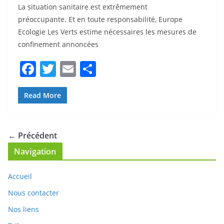
préoccupante. Et en toute responsabilité, Europe
Ecologie Les Verts estime nécessaires les mesures de
confinement annoncées
F
T
E
P
a
w
m
ar
c
itt
ai
ta
Read More
e
er
l
g
b
er
← Précédent
o
Navigation
o
k
Accueil
Nous contacter
Nos liens
Tribunes