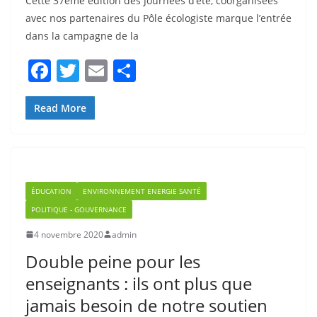
avec nos partenaires du Pôle écologiste marque l’entrée
dans la campagne de la
F
T
E
P
a
w
m
ar
c
itt
ai
ta
Read More
e
er
l
g
b
er
o
ÉDUCATION
ENVIRONNEMENT ENERGIE SANTÉ
o
POLITIQUE - GOUVERNANCE
k
4 novembre 2020
admin
Double peine pour les
enseignants : ils ont plus que
jamais besoin de notre soutien