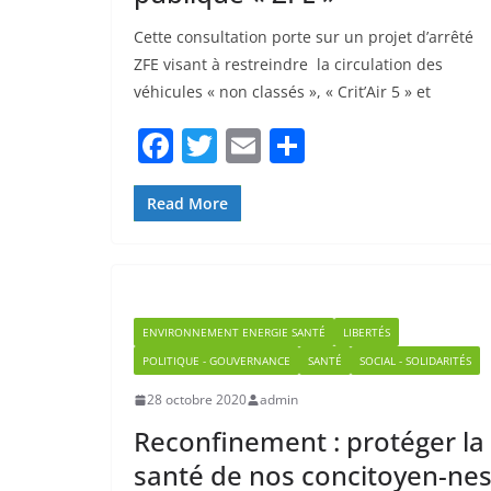
Cette consultation porte sur un projet d’arrêté
ZFE visant à restreindre la circulation des
véhicules « non classés », « Crit’Air 5 » et
F
T
E
P
a
w
m
ar
c
itt
ai
ta
Read More
e
er
l
g
b
er
o
ENVIRONNEMENT ENERGIE SANTÉ
LIBERTÉS
o
POLITIQUE - GOUVERNANCE
SANTÉ
SOCIAL - SOLIDARITÉS
k
28 octobre 2020
admin
Reconfinement : protéger la
santé de nos concitoyen-nes