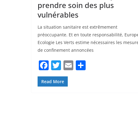
prendre soin des plus
vulnérables
La situation sanitaire est extrêmement
préoccupante. Et en toute responsabilité, Europ
Ecologie Les Verts estime nécessaires les mesur
de confinement annoncées
F
T
E
P
a
w
m
ar
c
itt
ai
ta
Read More
e
er
l
g
b
er
o
o
k