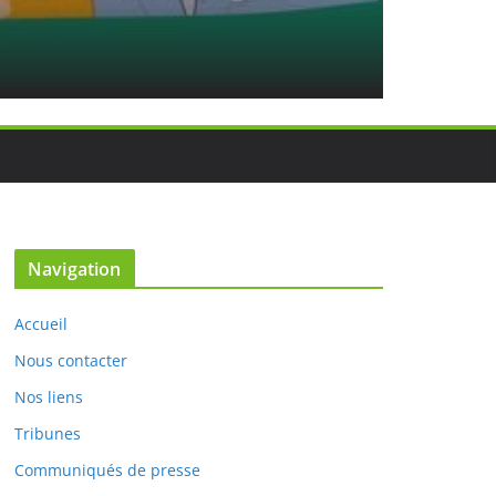
NON CLASSÉ
Après 
6 août 2022
Navigation
Accueil
Nous contacter
Nos liens
Tribunes
Communiqués de presse