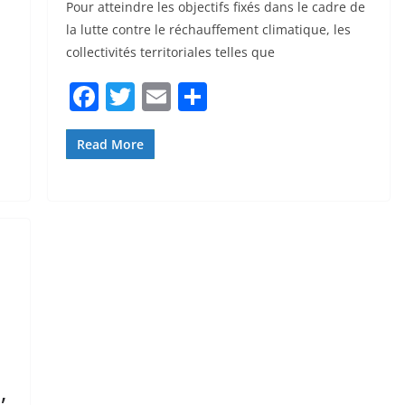
Pour atteindre les objectifs fixés dans le cadre de
la lutte contre le réchauffement climatique, les
collectivités territoriales telles que
F
T
E
P
a
w
m
ar
c
itt
ai
ta
Read More
e
er
l
g
b
er
o
o
k
,