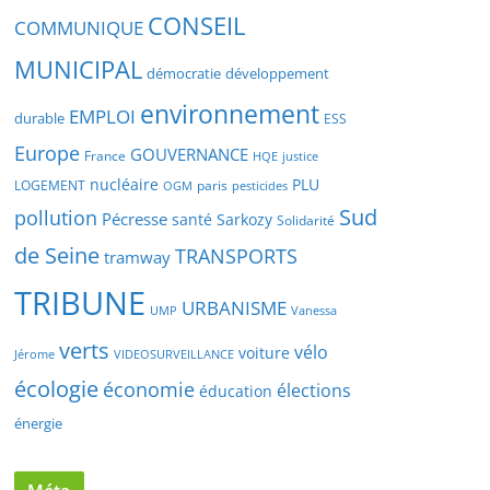
CONSEIL
COMMUNIQUE
MUNICIPAL
démocratie
développement
environnement
EMPLOI
durable
ESS
Europe
GOUVERNANCE
France
justice
HQE
nucléaire
PLU
LOGEMENT
paris
OGM
pesticides
Sud
pollution
Pécresse
santé
Sarkozy
Solidarité
de Seine
TRANSPORTS
tramway
TRIBUNE
URBANISME
UMP
Vanessa
verts
vélo
voiture
VIDEOSURVEILLANCE
Jérome
écologie
économie
élections
éducation
énergie