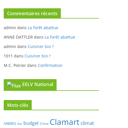
Commentaires récents
admin
dans
La forêt abattue
ANNE DATTLER
dans
La forêt abattue
admin
dans
Cuisiner bio ?
1011
dans
Cuisiner bio ?
M.C. Poirier
dans
Confirmation
EELV National
Mots-clés
Clamart
climat
budget
ARBRES
bio
Chine