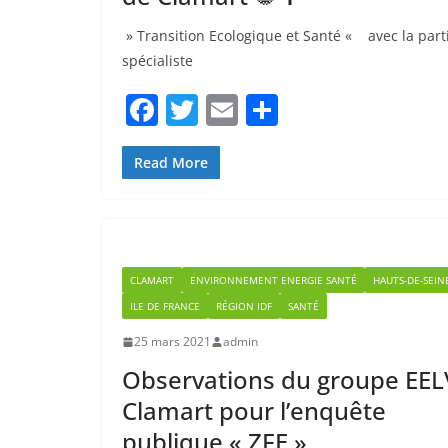
» Transition Ecologique et Santé « avec la par
spécialiste
F
T
E
P
a
w
m
ar
c
itt
ai
ta
Read More
e
er
l
g
b
er
o
CLAMART
ENVIRONNEMENT ENERGIE SANTÉ
HAUTS-DE-SEIN
o
ILE DE FRANCE
RÉGION IDF
SANTÉ
k
25 mars 2021
admin
Observations du groupe EEL
Clamart pour l’enquête
publique « ZFE »