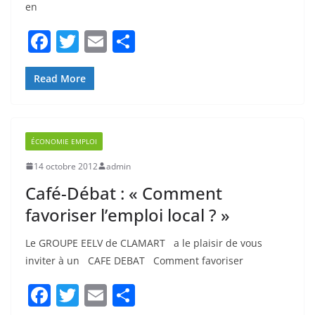
b
er
ÉCONOMIE EMPLOI
o
14 octobre 2012
admin
o
Café-Débat : « Comment
k
favoriser l’emploi local ? »
Le GROUPE EELV de CLAMART a le plaisir de vous
inviter à un CAFE DEBAT Comment favoriser
F
T
E
P
a
w
m
ar
c
itt
ai
ta
Read More
e
er
l
g
b
er
ÉCONOMIE EMPLOI
o
1 février 2012
admin
o