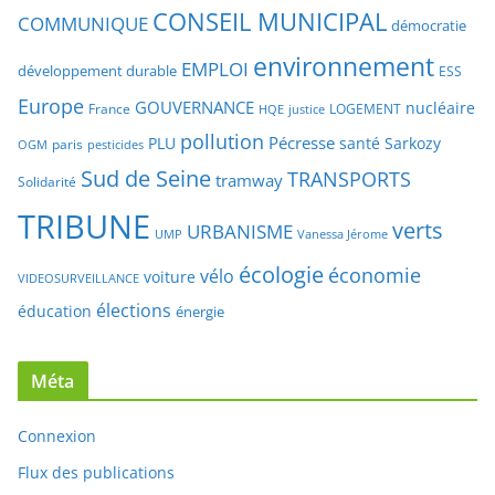
TRIBUNE
verts
URBANISME
UMP
Vanessa Jérome
écologie
économie
vélo
voiture
VIDEOSURVEILLANCE
élections
éducation
énergie
Méta
Connexion
Flux des publications
Flux des commentaires
Site de WordPress-FR