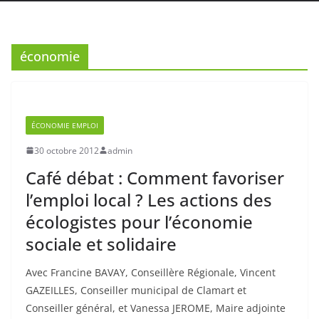
ÉCONOMIE EMPLOI
30 octobre 2012
admin
Café débat : Comment favoriser
l’emploi local ? Les actions des
écologistes pour l’économie
sociale et solidaire
Avec Francine BAVAY, Conseillère Régionale, Vincent
GAZEILLES, Conseiller municipal de Clamart et
Conseiller général, et Vanessa JEROME, Maire adjointe
en
F
T
E
P
a
w
m
ar
c
itt
ai
ta
Read More
e
er
l
g