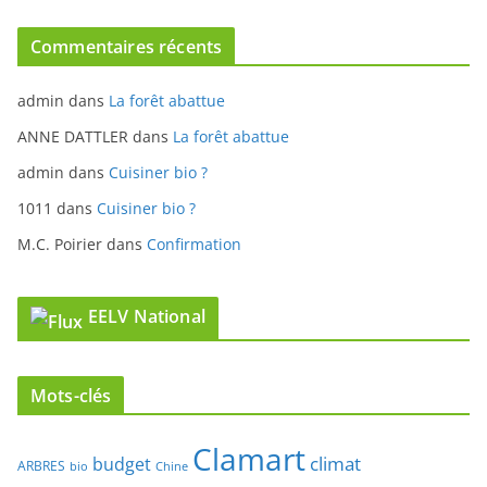
1011
dans
Cuisiner bio ?
M.C. Poirier
dans
Confirmation
EELV National
Mots-clés
Clamart
climat
budget
ARBRES
bio
Chine
CONSEIL MUNICIPAL
COMMUNIQUE
démocratie
environnement
EMPLOI
développement durable
ESS
Europe
GOUVERNANCE
nucléaire
France
LOGEMENT
justice
HQE
pollution
Pécresse
PLU
santé
Sarkozy
paris
OGM
pesticides
Sud de Seine
TRANSPORTS
tramway
Solidarité