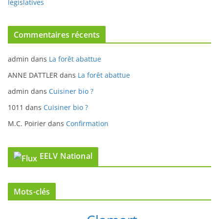
Commentaires récents
admin
dans
La forêt abattue
ANNE DATTLER
dans
La forêt abattue
admin
dans
Cuisiner bio ?
1011
dans
Cuisiner bio ?
M.C. Poirier
dans
Confirmation
EELV National
Mots-clés
Clamart
climat
budget
ARBRES
bio
Chine
CONSEIL MUNICIPAL
COMMUNIQUE
démocratie