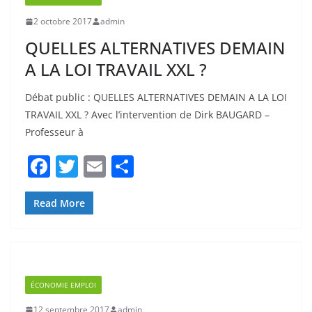
QUELLES ALTERNATIVES DEMAIN
A LA LOI TRAVAIL XXL ?
Débat public : QUELLES ALTERNATIVES DEMAIN A LA LOI
TRAVAIL XXL ? Avec l’intervention de Dirk BAUGARD –
Professeur à
F
T
E
P
a
w
m
ar
c
itt
ai
ta
Read More
e
er
l
g
b
er
o
ÉCONOMIE EMPLOI
o
12 septembre 2017
admin
k
Les écolos présents pour