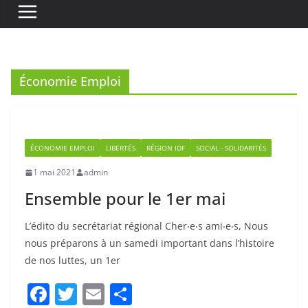
Économie Emploi
ÉCONOMIE EMPLOI
LIBERTÉS
RÉGION IDF
SOCIAL - SOLIDARITÉS
1 mai 2021
admin
Ensemble pour le 1er mai
L’édito du secrétariat régional Cher‧e‧s ami‧e‧s, Nous
nous préparons à un samedi important dans l’histoire
de nos luttes, un 1er
F
T
E
P
a
w
m
ar
c
itt
ai
ta
Read More