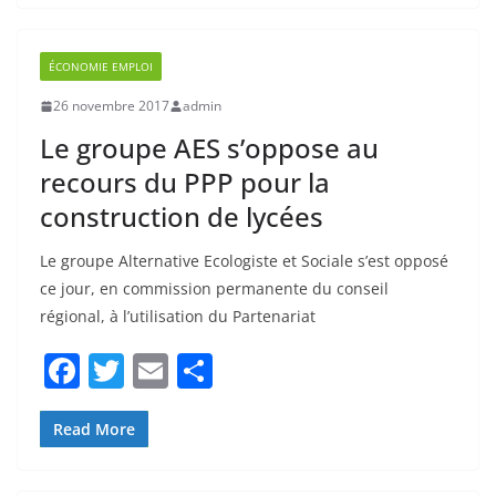
ÉCONOMIE EMPLOI
o
26 novembre 2017
admin
o
Le groupe AES s’oppose au
k
recours du PPP pour la
construction de lycées
Le groupe Alternative Ecologiste et Sociale s’est opposé
ce jour, en commission permanente du conseil
régional, à l’utilisation du Partenariat
F
T
E
P
a
w
m
ar
c
itt
ai
ta
Read More
e
er
l
g
b
er
ÉCONOMIE EMPLOI
o