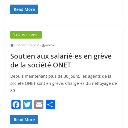
e
er
l
g
b
er
ÉCONOMIE EMPLOI
o
7 décembre 2017
admin
o
Soutien aux salarié-es en grève
k
de la société ONET
Depuis maintenant plus de 30 jours, les agents de la
société ONET sont en grève. Chargé-es du nettoyage de
80
F
T
E
P
a
w
m
ar
c
itt
ai
ta
Read More
e
er
l
g
b
er