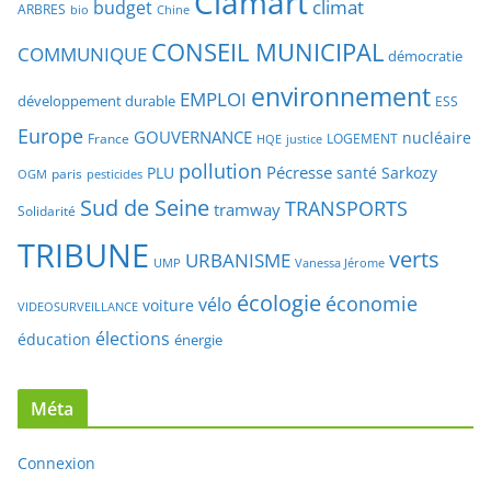
environnement
EMPLOI
développement durable
ESS
Europe
GOUVERNANCE
nucléaire
France
LOGEMENT
justice
HQE
pollution
Pécresse
PLU
santé
Sarkozy
paris
OGM
pesticides
Sud de Seine
TRANSPORTS
tramway
Solidarité
TRIBUNE
verts
URBANISME
UMP
Vanessa Jérome
écologie
économie
vélo
voiture
VIDEOSURVEILLANCE
élections
éducation
énergie
Méta
Connexion
Flux des publications
Flux des commentaires