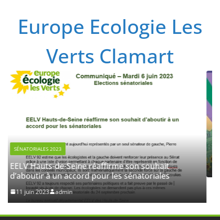
Passer
Europe Ecologie Les
au
contenu
Verts Clamart
NON CATÉGORISÉ
Etats généraux de l’écologie
28 février 2023
admin
me son souhait
es sénatoriales