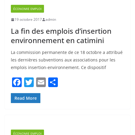
19 octobre 2017
admin
o
La fin des emplois d’insertion
k
environnement en catimini
La commission permanente de ce 18 octobre a attribué
les dernières subventions aux associations pour les
emplois insertion-environnement. Ce dispositif
F
T
E
P
a
w
m
ar
c
itt
ai
ta
Read More
e
er
l
g
b
er
o
ÉCONOMIE EMPLOI
o
2 octobre 2017
admin
k