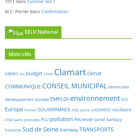
1011
dans
Cuisiner bio ?
M.C. Poirier
dans
Confirmation
EELV National
Mots-clés
Clamart
climat
budget
ARBRES
bio
Chine
CONSEIL MUNICIPAL
COMMUNIQUE
démocratie
environnement
EMPLOI
développement durable
ESS
Europe
GOUVERNANCE
nucléaire
France
LOGEMENT
justice
HQE
pollution
Pécresse
PLU
santé
Sarkozy
paris
OGM
pesticides
Sud de Seine
TRANSPORTS
tramway
Solidarité