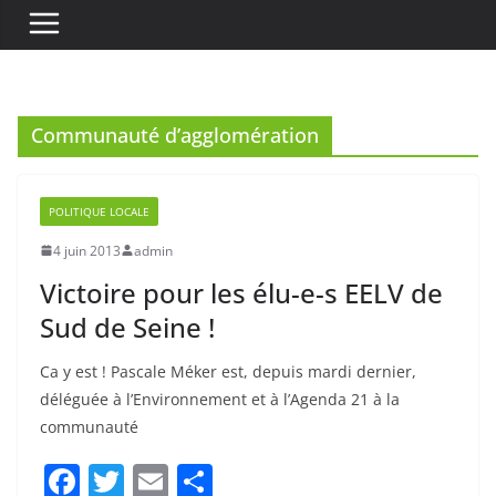
Communauté d’agglomération
POLITIQUE LOCALE
4 juin 2013
admin
Victoire pour les élu-e-s EELV de
Sud de Seine !
Ca y est ! Pascale Méker est, depuis mardi dernier,
déléguée à l’Environnement et à l’Agenda 21 à la
communauté
F
T
E
P