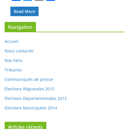
a
w
m
ar
c
itt
ai
ta
Read More
e
er
l
g
Navigation
b
er
o
Accueil
o
Nous contacter
k
Nos liens
Tribunes
Communiqués de presse
Elections Régionales 2015
Elections Départementales 2015
Elections Municipales 2014
Articles récents