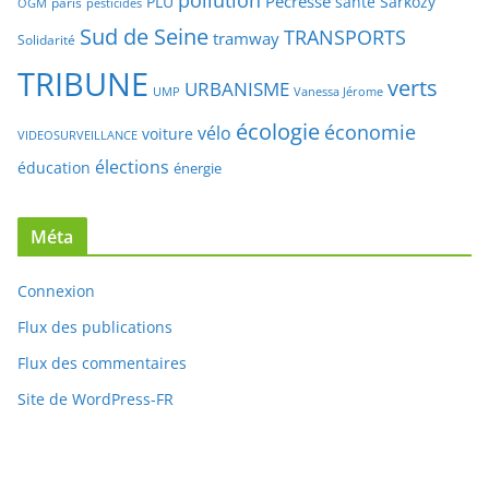
Pécresse
PLU
santé
Sarkozy
paris
OGM
pesticides
Sud de Seine
TRANSPORTS
tramway
Solidarité
TRIBUNE
verts
URBANISME
UMP
Vanessa Jérome
écologie
économie
vélo
voiture
VIDEOSURVEILLANCE
élections
éducation
énergie
Méta
Connexion
Flux des publications
Flux des commentaires
Site de WordPress-FR