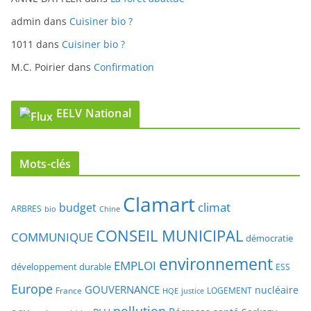
admin
dans
Cuisiner bio ?
1011
dans
Cuisiner bio ?
M.C. Poirier
dans
Confirmation
EELV National
Mots-clés
Clamart
climat
budget
ARBRES
bio
Chine
CONSEIL MUNICIPAL
COMMUNIQUE
démocratie
environnement
EMPLOI
développement durable
ESS
Europe
GOUVERNANCE
nucléaire
France
LOGEMENT
justice
HQE
pollution