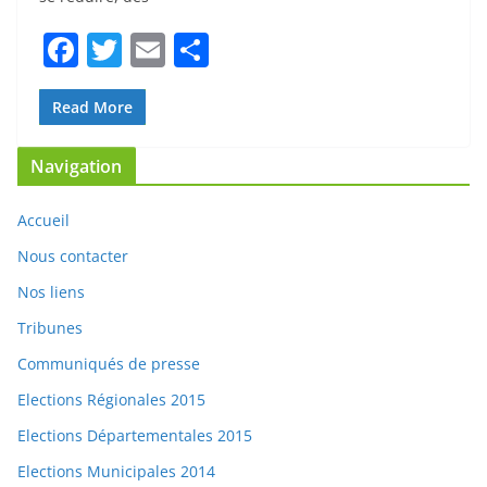
F
T
E
P
a
w
m
ar
c
itt
ai
ta
Read More
e
er
l
g
Navigation
b
er
o
Accueil
o
Nous contacter
k
Nos liens
Tribunes
Communiqués de presse
Elections Régionales 2015
Elections Départementales 2015
Elections Municipales 2014