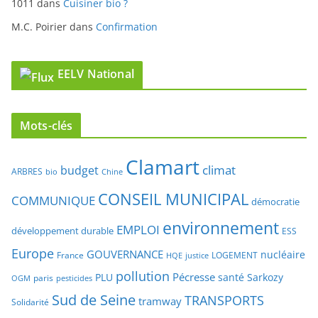
1011
dans
Cuisiner bio ?
M.C. Poirier
dans
Confirmation
EELV National
Mots-clés
Clamart
climat
budget
ARBRES
bio
Chine
CONSEIL MUNICIPAL
COMMUNIQUE
démocratie
environnement
EMPLOI
développement durable
ESS
Europe
GOUVERNANCE
nucléaire
France
LOGEMENT
justice
HQE
pollution
Pécresse
PLU
santé
Sarkozy
paris
OGM
pesticides
Sud de Seine
TRANSPORTS
tramway
Solidarité