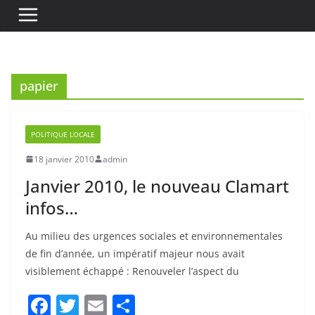
papier
POLITIQUE LOCALE
18 janvier 2010
admin
Janvier 2010, le nouveau Clamart
infos…
Au milieu des urgences sociales et environnementales
de fin d’année, un impératif majeur nous avait
visiblement échappé : Renouveler l’aspect du
F
T
E
P