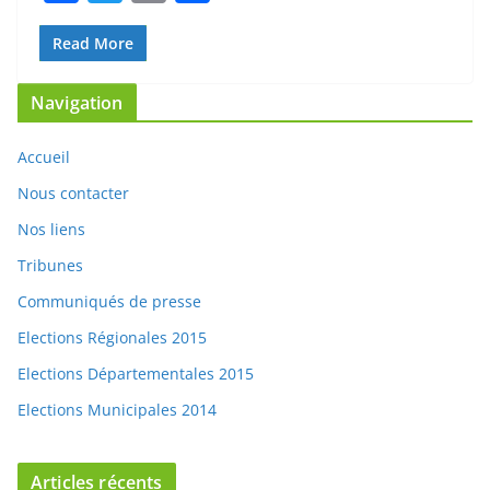
a
w
m
ar
c
itt
ai
ta
Read More
e
er
l
g
Navigation
b
er
o
Accueil
o
Nous contacter
k
Nos liens
Tribunes
Communiqués de presse
Elections Régionales 2015
Elections Départementales 2015
Elections Municipales 2014
Articles récents