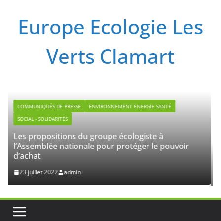
Passer
Europe Ecologie Les
au
contenu
Verts Clamart
E
ENVIRONNEMENT ENERGIE SANTÉ
du groupe écologiste à
nale pour protéger le pouvoir
HAUTS-DE-SEINE
LÉGISLATIVE
Communiqué – lundi 2
n
élections législatives
20 juin 2022
admin