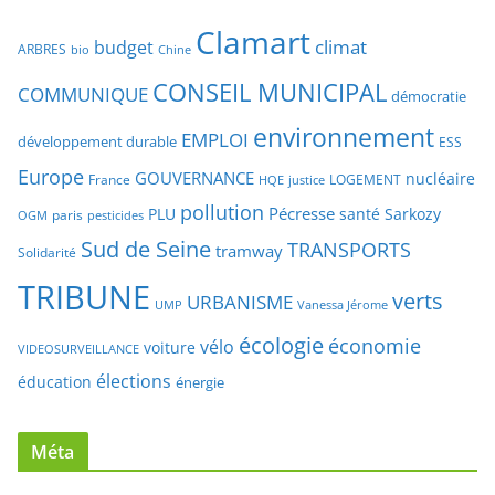
Mots-clés
Clamart
climat
budget
ARBRES
bio
Chine
CONSEIL MUNICIPAL
COMMUNIQUE
démocratie
environnement
EMPLOI
développement durable
ESS
Europe
GOUVERNANCE
nucléaire
France
LOGEMENT
justice
HQE
pollution
Pécresse
PLU
santé
Sarkozy
paris
OGM
pesticides
Sud de Seine
TRANSPORTS
tramway
Solidarité
TRIBUNE
verts
URBANISME
UMP
Vanessa Jérome
écologie
économie
vélo
voiture
VIDEOSURVEILLANCE
élections
éducation
énergie