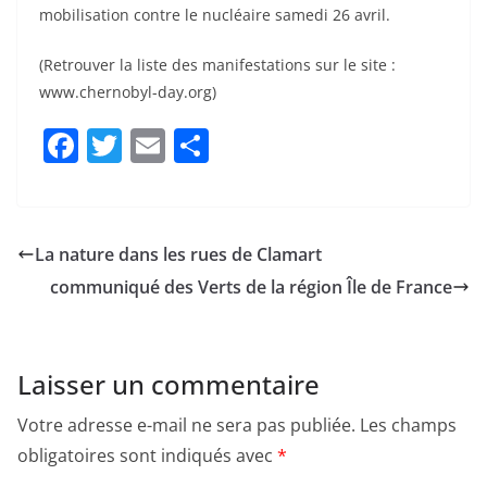
appellent à participer partout en France à l’action
internationale Tchernobyl Day, journée mondiale de
mobilisation contre le nucléaire samedi 26 avril.
(Retrouver la liste des manifestations sur le site :
www.chernobyl-day.org)
F
T
E
P
a
w
m
ar
c
itt
ai
ta
e
er
l
g
La nature dans les rues de Clamart
b
er
communiqué des Verts de la région Île de France
o
o
k
Laisser un commentaire
Votre adresse e-mail ne sera pas publiée.
Les champs