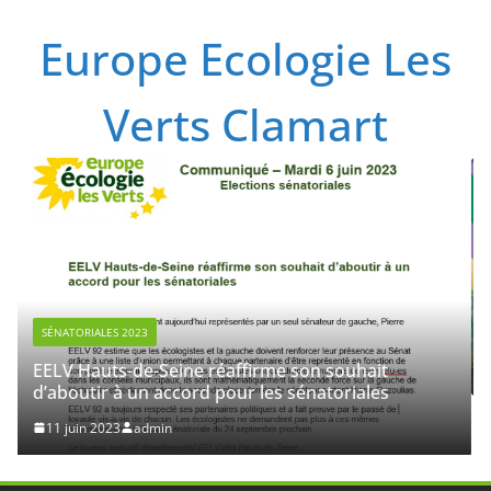
Passer
Europe Ecologie Les
au
contenu
Verts Clamart
NON CATÉGORISÉ
Etats généraux de l
28 février 2023
admi
Seine réaffirme son souhait
 accord pour les sénatoriales
min