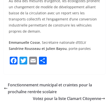
baisse de la circulation avec un report vers les
transports collectifs et l’engagement d’une conversion
industrielle permettant de construire les véhicules
propres de demain.
Emmanuelle Cosse
, Secrétaire nationale d’EELV
Sandrine Rousseau et Julien Bayou
, porte-paroles
F
T
E
P
a
w
m
ar
c
itt
ai
ta
e
er
l
g
Fonctionnement municipal et craintes pour la
b
er
prochaîne rentrée scolaire
o
Votez pour la liste Clamart Citoyenne
o
k