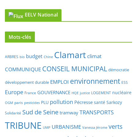
EELV National
Mots-clés
Clamart
climat
budget
ARBRES
bio
Chine
CONSEIL MUNICIPAL
COMMUNIQUE
démocratie
environnement
EMPLOI
développement durable
ESS
Europe
GOUVERNANCE
nucléaire
France
LOGEMENT
justice
HQE
pollution
Pécresse
PLU
santé
Sarkozy
paris
OGM
pesticides
Sud de Seine
TRANSPORTS
tramway
Solidarité
TRIBUNE
verts
URBANISME
UMP
Vanessa Jérome
écologie
économie
vélo
voiture
VIDEOSURVEILLANCE
élections
éducation
énergie