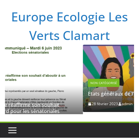
Passer
Europe Ecologie Les
au
contenu
Verts Clamart
NON CATÉGORISÉ
Etats généraux de l’écologie
28 février 2023
admin