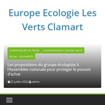
Passer
Europe Ecologie Les
au
contenu
Verts Clamart
ENVIRONNEMENT ENERGIE SANTÉ
 groupe écologiste à
le pour protéger le pouvoir
HAUTS-DE-SEINE
LÉGISLATIVES 20
Communiqué – lundi 20 j
élections législatives
20 juin 2022
admin