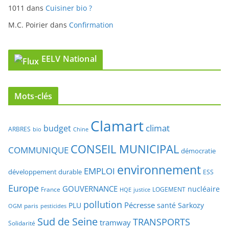
admin
dans
Cuisiner bio ?
1011
dans
Cuisiner bio ?
M.C. Poirier
dans
Confirmation
EELV National
Mots-clés
Clamart
climat
budget
ARBRES
bio
Chine
CONSEIL MUNICIPAL
COMMUNIQUE
démocratie
environnement
EMPLOI
développement durable
ESS
Europe
GOUVERNANCE
nucléaire
France
LOGEMENT
justice
HQE