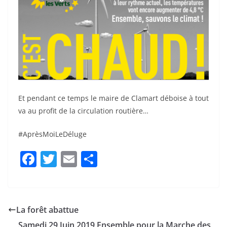
Et pendant ce temps le maire de Clamart déboise à tout
va au profit de la circulation routière…
#AprèsMoiLeDéluge
F
T
E
P
a
w
m
ar
c
itt
ai
ta