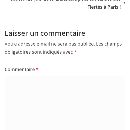
e
er
l
g
La forêt abattue
b
er
Samedi 29 Juin 2019 Ensemble pour la Marche des
o
Fiertés à Paris !
o
k
Laisser un commentaire
Votre adresse e-mail ne sera pas publiée.
Les champs
obligatoires sont indiqués avec
*
Commentaire
*