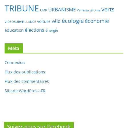
pollution
Pécresse
PLU
santé
Sarkozy
paris
OGM
pesticides
Sud de Seine
TRANSPORTS
tramway
Solidarité
TRIBUNE
verts
URBANISME
UMP
Vanessa Jérome
écologie
économie
vélo
voiture
VIDEOSURVEILLANCE
élections
éducation
énergie
Méta
Connexion
Flux des publications
Flux des commentaires
Site de WordPress-FR