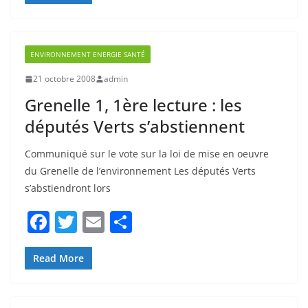
e
er
l
g
b
er
ENVIRONNEMENT ENERGIE SANTÉ
o
21 octobre 2008
admin
o
Grenelle 1, 1ère lecture : les
k
députés Verts s’abstiennent
Communiqué sur le vote sur la loi de mise en oeuvre
du Grenelle de l’environnement Les députés Verts
s’abstiendront lors
F
T
E
P
a
w
m
ar
c
itt
ai
ta
Read More
e
er
l
g
b
er