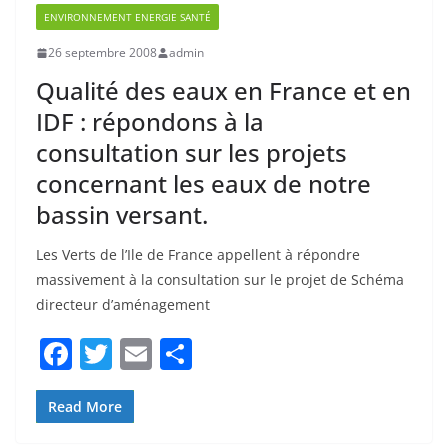
ENVIRONNEMENT ENERGIE SANTÉ
o
26 septembre 2008
admin
o
Qualité des eaux en France et en
k
IDF : répondons à la
consultation sur les projets
concernant les eaux de notre
bassin versant.
Les Verts de l’Ile de France appellent à répondre
massivement à la consultation sur le projet de Schéma
directeur d’aménagement
F
T
E
P
a
w
m
ar
c
itt
ai
ta
Read More
e
er
l
g