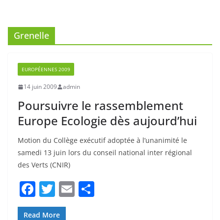
Grenelle
EUROPÉENNES 2009
14 juin 2009
admin
Poursuivre le rassemblement
Europe Ecologie dès aujourd’hui
Motion du Collège exécutif adoptée à l’unanimité le
samedi 13 juin lors du conseil national inter régional
des Verts (CNIR)
F
T
E
P
a
w
m
ar
c
itt
ai
ta
Read More