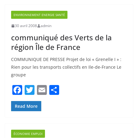
b
er
ENVIRONNEMENT ENERGIE SANTÉ
o
30 avril 2008
admin
o
communiqué des Verts de la
k
région Île de France
COMMUNIQUE DE PRESSE Projet de loi « Grenelle I » :
Rien pour les transports collectifs en Ile-de-France Le
groupe
F
T
E
P
a
w
m
ar
c
itt
ai
ta
Read More
e
er
l
g
b
er
ÉCONOMIE EMPLOI
o