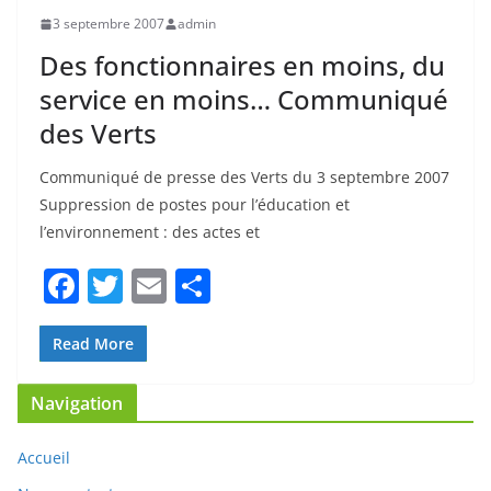
3 septembre 2007
admin
o
Des fonctionnaires en moins, du
k
service en moins… Communiqué
des Verts
Communiqué de presse des Verts du 3 septembre 2007
Suppression de postes pour l’éducation et
l’environnement : des actes et
F
T
E
P
a
w
m
ar
c
itt
ai
ta
Read More
e
er
l
g
Navigation
b
er
o
Accueil
o
Nous contacter