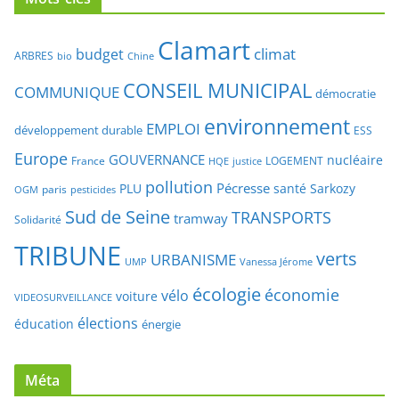
Clamart
climat
budget
ARBRES
bio
Chine
CONSEIL MUNICIPAL
COMMUNIQUE
démocratie
environnement
EMPLOI
développement durable
ESS
Europe
GOUVERNANCE
nucléaire
France
LOGEMENT
justice
HQE
pollution
Pécresse
PLU
santé
Sarkozy
paris
OGM
pesticides
Sud de Seine
TRANSPORTS
tramway
Solidarité
TRIBUNE
verts
URBANISME
UMP
Vanessa Jérome
écologie
économie
vélo
voiture
VIDEOSURVEILLANCE
élections
éducation
énergie
Méta