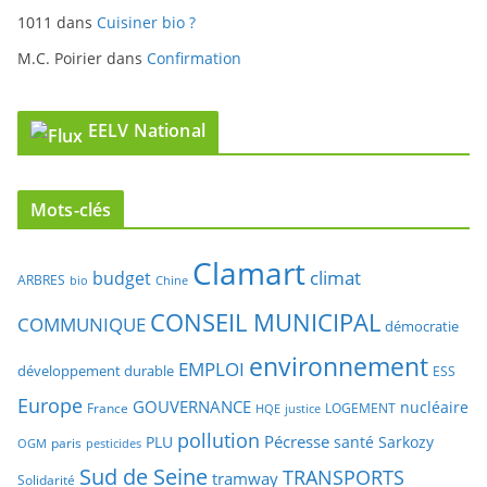
1011
dans
Cuisiner bio ?
M.C. Poirier
dans
Confirmation
EELV National
Mots-clés
Clamart
climat
budget
ARBRES
bio
Chine
CONSEIL MUNICIPAL
COMMUNIQUE
démocratie
environnement
EMPLOI
développement durable
ESS
Europe
GOUVERNANCE
nucléaire
France
LOGEMENT
justice
HQE
pollution
Pécresse
PLU
santé
Sarkozy
paris
OGM
pesticides
Sud de Seine
TRANSPORTS
tramway
Solidarité