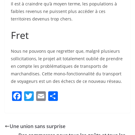
Il est à craindre qu’à moyen terme, les populations à
faibles revenus ne puissent plus accéder à ces
territoires devenus trop chers.
Fret
Nous ne pouvons que regretter que, malgré plusieurs
sollicitations, le projet ait totalement oublié de prendre
en compte les problématiques de transports de
marchandises. Cette mono-fonctionnalité du transport
de voyageurs est un des échecs de ce nouveau réseau.
F
T
E
P
a
w
m
ar
c
itt
ai
ta
e
er
l
g
Une union sans surprise
b
er