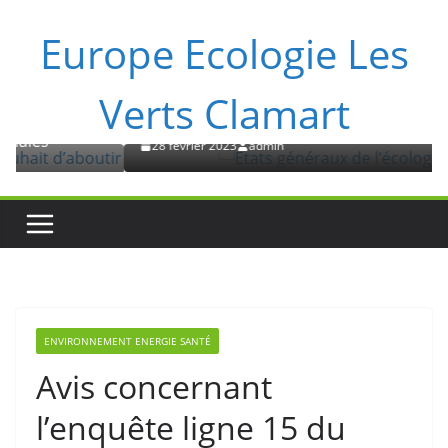
Passer
Europe Ecologie Les
au
contenu
NON CATÉGORISÉ
Verts Clamart
Etats généraux de l’écologie
28 février 2023
admin
ENVIRONNEMENT ENERGIE SANTÉ
Avis concernant
l’enquête ligne 15 du