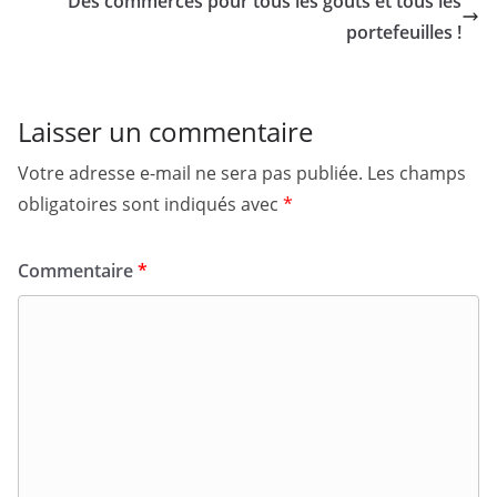
Des commerces pour tous les goûts et tous les
o
portefeuilles !
o
k
Laisser un commentaire
Votre adresse e-mail ne sera pas publiée.
Les champs
obligatoires sont indiqués avec
*
Commentaire
*