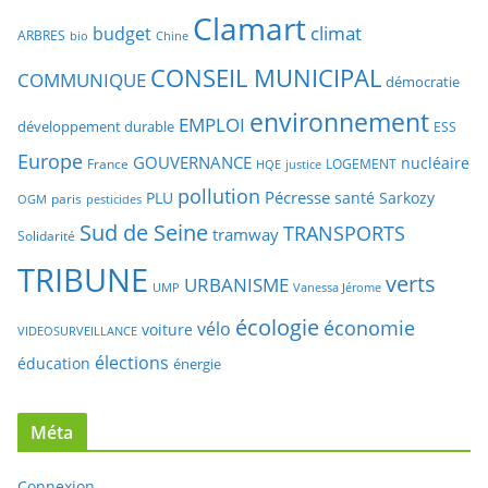
Clamart
climat
budget
ARBRES
bio
Chine
CONSEIL MUNICIPAL
COMMUNIQUE
démocratie
environnement
EMPLOI
développement durable
ESS
Europe
GOUVERNANCE
nucléaire
France
LOGEMENT
justice
HQE
pollution
Pécresse
PLU
santé
Sarkozy
paris
OGM
pesticides
Sud de Seine
TRANSPORTS
tramway
Solidarité
TRIBUNE
verts
URBANISME
UMP
Vanessa Jérome
écologie
économie
vélo
voiture
VIDEOSURVEILLANCE
élections
éducation
énergie
Méta
Connexion