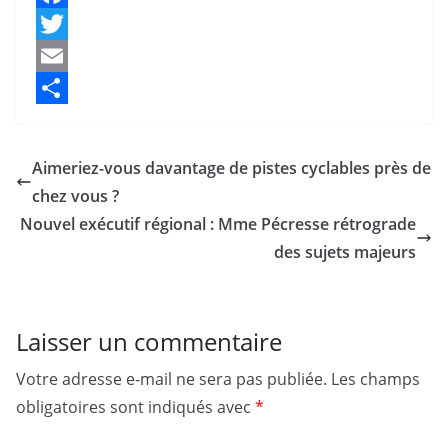
F
a
T
c
w
E
e
i
m
P
b
t
a
a
Aimeriez-vous davantage de pistes cyclables près de
o
t
i
r
chez vous ?
o
e
l
t
Nouvel exécutif régional : Mme Pécresse rétrograde
k
r
a
des sujets majeurs
g
e
Laisser un commentaire
r
Votre adresse e-mail ne sera pas publiée.
Les champs
obligatoires sont indiqués avec
*