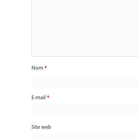
Nom
*
E-mail
*
Site web
Prévenez-moi de tous les nouveaux commenta