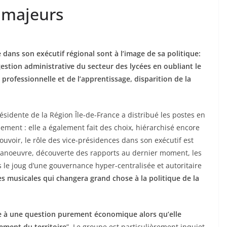
professionnelle et de l’apprentissage, disparition de la
sidente de la Région Île-de-France a distribué les postes en
lement : elle a également fait des choix, hiérarchisé encore
ouvoir, le rôle des vice-présidences dans son exécutif est
 manoeuvre, découverte des rapports au dernier moment, les
s le joug d’une gouvernance hyper-centralisée et autoritaire
ses musicales qui changera grand chose à la politique de la
ée à une question purement économique alors qu’elle
ement du territoire
”. Le groupe est particulièrement inquiet
mination de M.Jean-Philippe Dugoin-Clément à la Vice-
te qui baisse de 30% le budget environnement que de
 croit pas aux énergies renouvelables et fait la promotion
I.