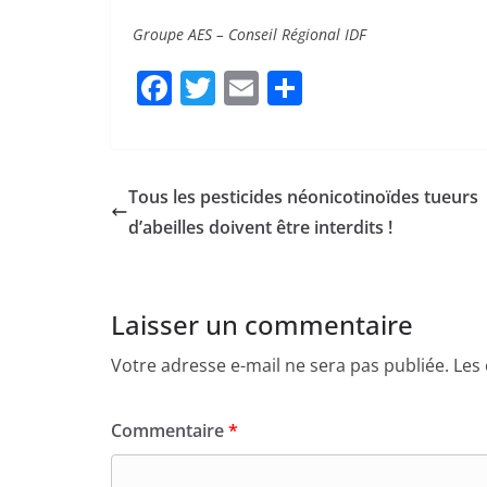
c
itt
ai
ta
e
er
l
g
Tous les pesticides néonicotinoïdes tueurs
b
er
d’abeilles doivent être interdits !
o
o
Laisser un commentaire
k
Votre adresse e-mail ne sera pas publiée.
Les
Commentaire
*