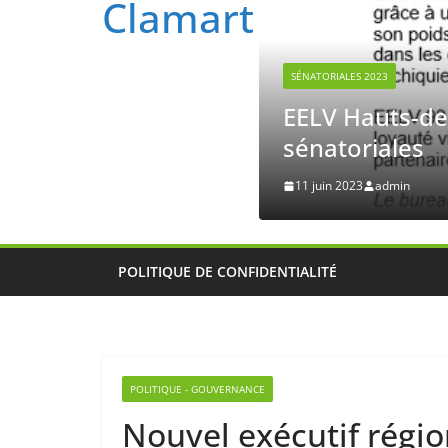
n souhait d’aboutir à un accord pour l
POLITIQUE DE CONFIDENTIALITÉ
POLITIQUE - GOUVERNANCE
Nouvel exécutif régi
rétrograde des sujet
30 octobre 2017
admin
Les modifications annoncées par Mme Pécresse d
relégation des politiques environnementales, g