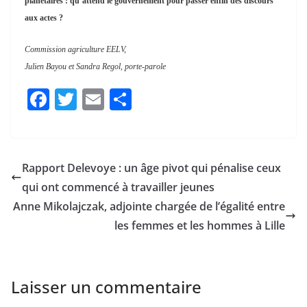
à la fois aider les paysan-es, créer des emplois et respecter les limites
planétaires : qu’attend le gouvernement pour passer enfin des discours
aux actes ?
Commission agriculture EELV,
Julien Bayou et Sandra Regol, porte-parole
F
T
E
P
a
w
m
ar
c
itt
ai
ta
e
er
l
g
Rapport Delevoye : un âge pivot qui pénalise ceux
b
er
qui ont commencé à travailler jeunes
o
Anne Mikolajczak, adjointe chargée de l’égalité entre
o
les femmes et les hommes à Lille
k