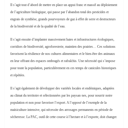
d’agir sur quatre volets.
Il s’agit tout d’abord de mettre en place un appui franc et massif au déploiement
de l’agriculture biologique, qui passe par l’abandon total des pesticides et
engrais de synthèse, grands pourvoyeurs de gaz à effet de serre et destructeurs
de la biodiversité et de la qualité de l’eau.
Il s’agit ensuite d’implanter massivement haies et infrastructures écologiques,
corridors de biodiversité, agroforesterie, maintien des prairies… Ces solutions
favorisent la résilience de nos cultures alimentaires et le bien-être des animaux
en leur offrant des espaces ombragés et rafraîchis. Une nécessité qui s’impose
pour toute la population, particulièrement en ces temps de canicules historiques
et répétées.
Il s’agit également de développer des variétés locales et endémiques, adaptées
au climat du territoire et sélectionnées par les paysan·nes, pour nourrir notre
population et non pour favoriser l’export. A l’opposé de l’exemple de la
maïsiculture intensive, qui nécessite des arrosages permanents en période de
sécheresse. La PAC, outil de cette course à l’hectare et à l’exporte, doit changer.