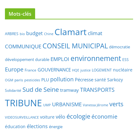
EELV National
Mots-clés
Clamart
climat
budget
ARBRES
bio
Chine
CONSEIL MUNICIPAL
COMMUNIQUE
démocratie
environnement
EMPLOI
développement durable
ESS
Europe
GOUVERNANCE
nucléaire
France
LOGEMENT
justice
HQE
pollution
Pécresse
PLU
santé
Sarkozy
paris
OGM
pesticides
Sud de Seine
TRANSPORTS
tramway
Solidarité
TRIBUNE
verts
URBANISME
UMP
Vanessa Jérome
écologie
économie
vélo
voiture
VIDEOSURVEILLANCE
élections
éducation
énergie