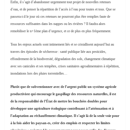
Enfin, il s’agit d’abandonner urgemment tout projet de nouvelles retenues
d’eau, et de penser la répartition de l’accès à l’eau pour toutes et tous. Que se
passera-t-il le jour où ces retenues ne pourront plus être remplies faute de
ressources suffisantes dans les nappes ou les rivières ? Il faudra alors
remobiliser le n+1ème plan d’urgence, et ce de plus en plus fréquemment.
Tous les enjeux actuels sont intimement liés et se cristallisent aujourd’hui au
travers des épisodes de sécheresse : santé publique liée aux pesticides,
effondrement de la biodiversité, dégradation des sols, changement climatique
avec ses canicules et ses tempêtes, crises sanitaires agroalimentaires à répétition,
inondations lors des pluies torrentielles…
Plutôt que de subventionner avec de l’argent public un système agricole
productiviste qui encourage le gaspillage des ressources naturelles, il est
de la responsabilité de l’État de mettre les bouchées doubles pour
développer une agriculture écologique contribuant à l’atténuation et à
l’adaptation au réchauffement climatique. Il s’agit là de la seule voie pour