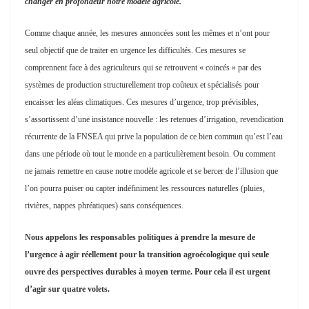
Pour les écologistes il est urgent, face au réchauffement climatique, de
changer en profondeur notre modèle agricole.
Comme chaque année, les mesures annoncées sont les mêmes et n’ont pour
seul objectif que de traiter en urgence les difficultés. Ces mesures se
comprennent face à des agriculteurs qui se retrouvent « coincés » par des
systèmes de production structurellement trop coûteux et spécialisés pour
encaisser les aléas climatiques. Ces mesures d’urgence, trop prévisibles,
s’assortissent d’une insistance nouvelle : les retenues d’irrigation, revendication
récurrente de la FNSEA qui prive la population de ce bien commun qu’est l’eau
dans une période où tout le monde en a particulièrement besoin. Ou comment
ne jamais remettre en cause notre modèle agricole et se bercer de l’illusion que
l’on pourra puiser ou capter indéfiniment les ressources naturelles (pluies,
rivières, nappes phréatiques) sans conséquences.
Nous appelons les responsables politiques à prendre la mesure de
l’urgence à agir réellement pour la transition agroécologique qui seule
ouvre des perspectives durables à moyen terme. Pour cela il est urgent