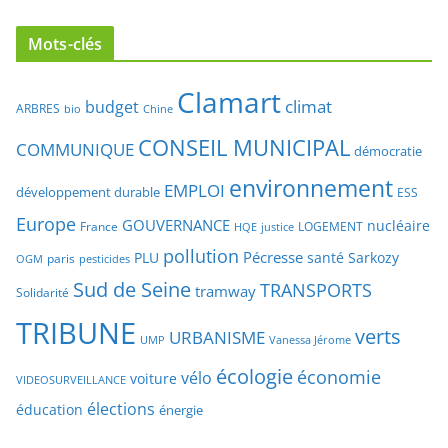
Mots-clés
Clamart
climat
budget
ARBRES
bio
Chine
CONSEIL MUNICIPAL
COMMUNIQUE
démocratie
environnement
EMPLOI
développement durable
ESS
Europe
GOUVERNANCE
nucléaire
France
LOGEMENT
justice
HQE
pollution
Pécresse
PLU
santé
Sarkozy
paris
OGM
pesticides
Sud de Seine
TRANSPORTS
tramway
Solidarité
TRIBUNE
verts
URBANISME
UMP
Vanessa Jérome
écologie
économie
vélo
voiture
VIDEOSURVEILLANCE
élections
éducation
énergie