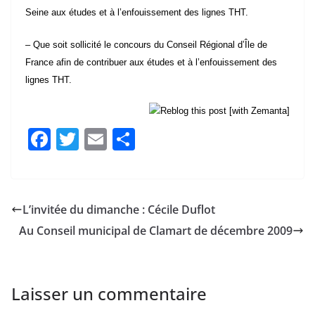
– Que soit sollicité le concours du
Conseil Régional
d’
Île de
France
afin de contribuer aux études et à l’enfouissement des
lignes THT.
F
T
E
P
a
w
m
ar
c
itt
ai
ta
e
er
l
g
L’invitée du dimanche : Cécile Duflot
b
er
Au Conseil municipal de Clamart de décembre 2009
o
o
k
Laisser un commentaire
Votre adresse e-mail ne sera pas publiée.
Les champs