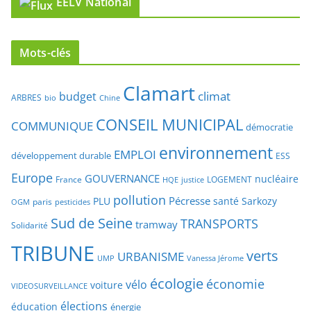
Mots-clés
Clamart
climat
budget
ARBRES
bio
Chine
CONSEIL MUNICIPAL
COMMUNIQUE
démocratie
environnement
EMPLOI
développement durable
ESS
Europe
GOUVERNANCE
nucléaire
France
LOGEMENT
justice
HQE
pollution
Pécresse
PLU
santé
Sarkozy
paris
OGM
pesticides
Sud de Seine
TRANSPORTS
tramway
Solidarité
TRIBUNE
verts
URBANISME
UMP
Vanessa Jérome
écologie
économie
vélo
voiture
VIDEOSURVEILLANCE
élections
éducation
énergie