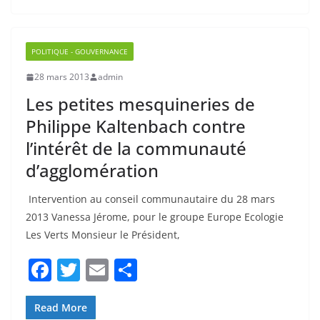
b
er
POLITIQUE - GOUVERNANCE
o
28 mars 2013
admin
o
Les petites mesquineries de
k
Philippe Kaltenbach contre
l’intérêt de la communauté
d’agglomération
Intervention au conseil communautaire du 28 mars
2013 Vanessa Jérome, pour le groupe Europe Ecologie
Les Verts Monsieur le Président,
F
T
E
P
a
w
m
ar
c
itt
ai
ta
Read More
e
er
l
g