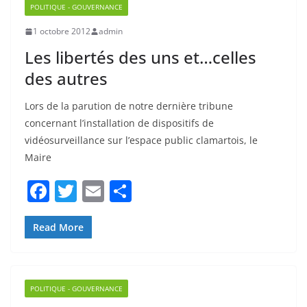
o
Les libertés des uns et…celles
k
des autres
Lors de la parution de notre dernière tribune
concernant l’installation de dispositifs de
vidéosurveillance sur l’espace public clamartois, le
Maire
F
T
E
P
a
w
m
ar
c
itt
ai
ta
Read More
e
er
l
g
b
er
POLITIQUE - GOUVERNANCE
o
1 février 2008
admin
o
Démocratie locale et globale,
k