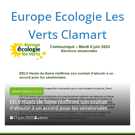
Passer
Europe Ecologie Les
au
contenu
Verts Clamart
NON CATÉGORISÉ
Etats généraux de l’écologie
28 février 2023
admin
irme son souhait
 les sénatoriales