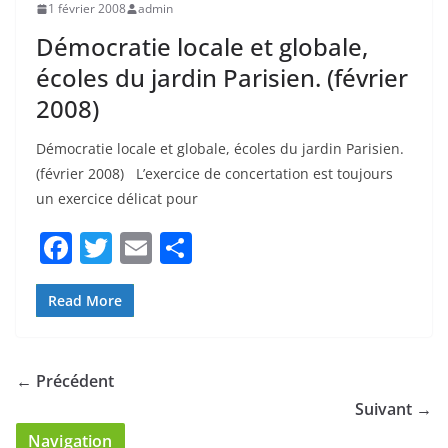
écoles du jardin Parisien. (février
2008)
Démocratie locale et globale, écoles du jardin Parisien.
(février 2008) L’exercice de concertation est toujours
un exercice délicat pour
F
T
E
P
a
w
m
ar
c
itt
ai
ta
Read More
e
er
l
g
b
er
← Précédent
o
Suivant →
o
Navigation
k
Accueil