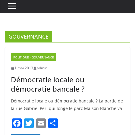
GOUVERNANCE
POLITIQUE - GOUVERNANCE
1 mai 2013
admin
Démocratie locale ou
démocratie bancale ?
Démocratie locale ou démocratie bancale ? La partie de
la rue Gabriel Péri qui longe le parc Maison Blanche va
F
T
E
P
a
w
m
ar
c
itt
ai
ta
Read More