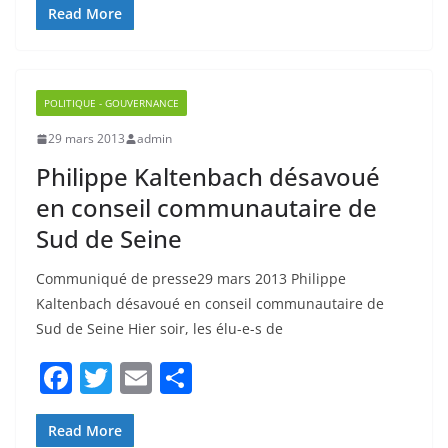
e
er
l
g
b
er
POLITIQUE - GOUVERNANCE
o
29 mars 2013
admin
o
Philippe Kaltenbach désavoué
k
en conseil communautaire de
Sud de Seine
Communiqué de presse29 mars 2013 Philippe
Kaltenbach désavoué en conseil communautaire de
Sud de Seine Hier soir, les élu-e-s de
F
T
E
P
a
w
m
ar
c
itt
ai
ta
Read More
e
er
l
g