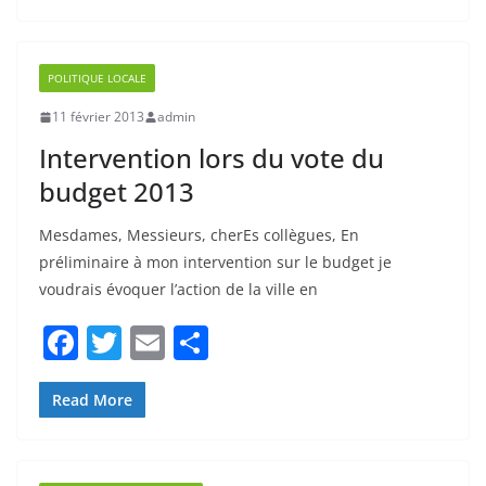
b
er
POLITIQUE LOCALE
o
11 février 2013
admin
o
Intervention lors du vote du
k
budget 2013
Mesdames, Messieurs, cherEs collègues, En
préliminaire à mon intervention sur le budget je
voudrais évoquer l’action de la ville en
F
T
E
P
a
w
m
ar
c
itt
ai
ta
Read More
e
er
l
g
b
er
POLITIQUE - GOUVERNANCE
o
1 octobre 2012
admin